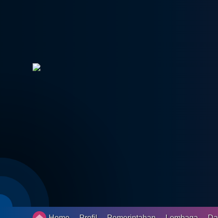
Status IDM
Peta Desa
Gallery
Pengaduan
Penerima Bantuan
Data Vaksin
SDGS
LAPAK DESA
Daftar Pemilih Tetap
Pembangunan
Home
Profil
Pemerintahan
Lembaga
Da