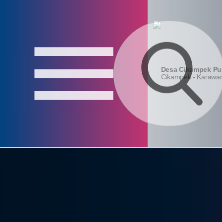
Login
Layanan
Absensi
Admin
Mandiri
Aparatur
Desa Cikampek Pu
Cikampek - Karawa
Home
Profil
Pemerintahan
Lembaga
Data Desa
Kontak
konten_statistik