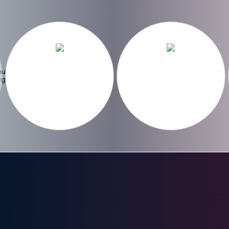
saka
ng